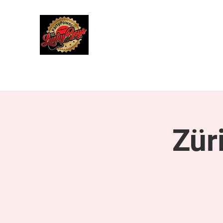
Lucky Boys
Live Musik hat noch nie so gut geklun
Start
Herbstreise 4. bis 10. Oktober 2027
Über uns
Zür