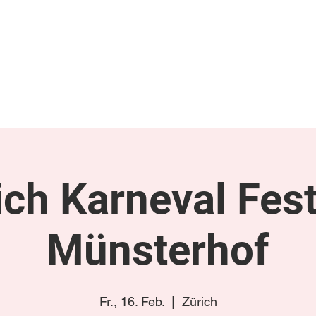
gen
Termine/Tourplan
Links
Videos & Fotos
Luckyboys Online
K
ich Karneval Fest
Münsterhof
Fr., 16. Feb.
  |  
Zürich