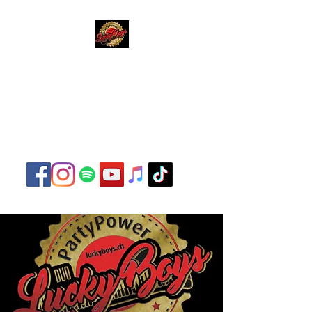
Lucky Boys
Live Musik hat noch nie
so gut geklungen