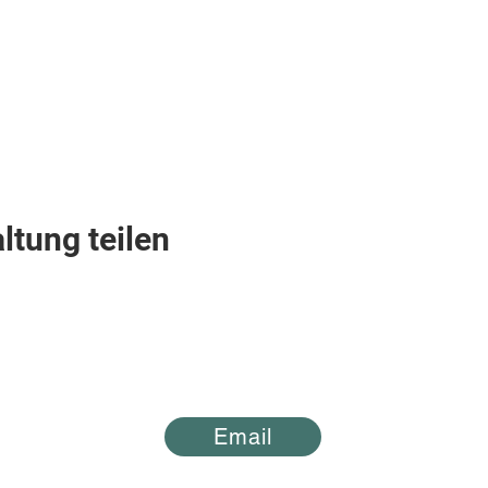
ltung teilen
Lucky Boys
Email
+41 79 406 53 31