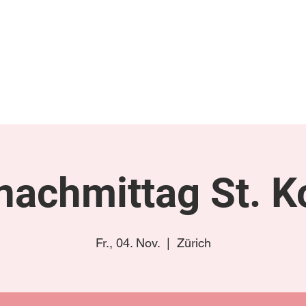
gen
Termine/Tourplan
Links
Videos & Fotos
Luckyboys Online
K
nachmittag St. K
Fr., 04. Nov.
  |  
Zürich