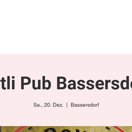
gen
Termine/Tourplan
Links
Videos & Fotos
Luckyboys Online
K
tli Pub Bassersd
Sa., 20. Dez.
  |  
Bassersdorf