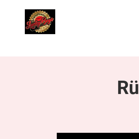
Lucky Boys
Live Musik hat noch nie so gut geklun
Start
Herbstreise 4. bis 10. Oktober 2027
Über uns
Rü