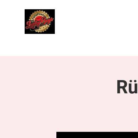
Lucky Boys
Live Musik hat noch nie so gut geklun
Start
Herbstreise 4. bis 10. Oktober 2027
Über uns
Rü