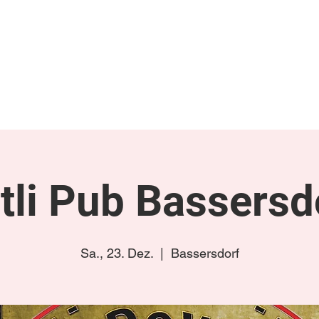
gen
Termine/Tourplan
Links
Videos & Fotos
Luckyboys Online
K
tli Pub Bassersd
Sa., 23. Dez.
  |  
Bassersdorf