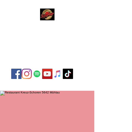
Lucky Boys
Live Musik hat noch nie
so gut geklungen