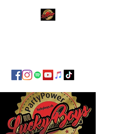
Lucky Boys
Live Musik hat noch nie
so gut geklungen