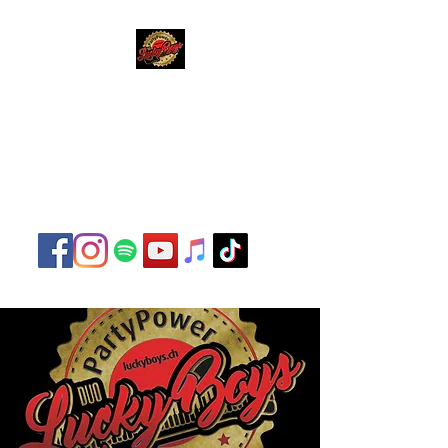
Lucky Boys
Live Musik hat noch nie
so gut geklungen