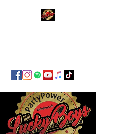
Lucky Boys
Live Musik hat noch nie
so gut geklungen