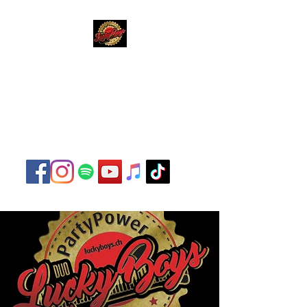
Lucky Boys
Live Musik hat noch nie
so gut geklungen