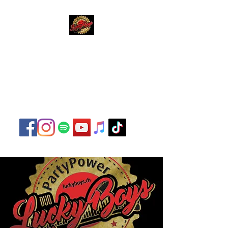
Lucky Boys
Live Musik hat noch nie
so gut geklungen