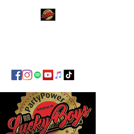
Lucky Boys
Live Musik hat noch nie
so gut geklungen