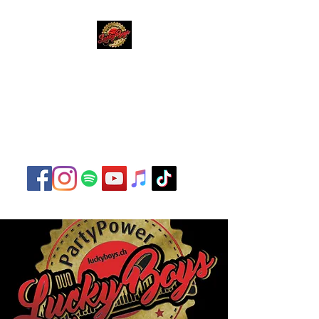
Lucky Boys
Live Musik hat noch nie
so gut geklungen