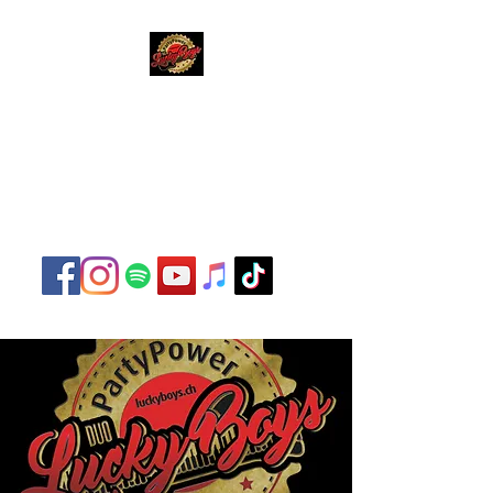
Lucky Boys
Live Musik hat noch nie
so gut geklungen