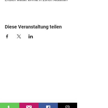
Diese Veranstaltung teilen