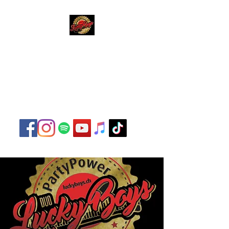
Lucky Boys
Live Musik hat noch nie
so gut geklungen