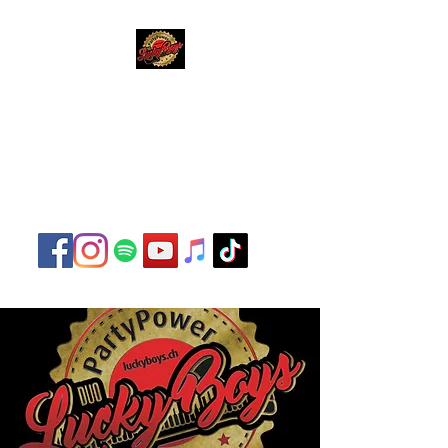
Lucky Boys
Live Musik hat noch nie
so gut geklungen