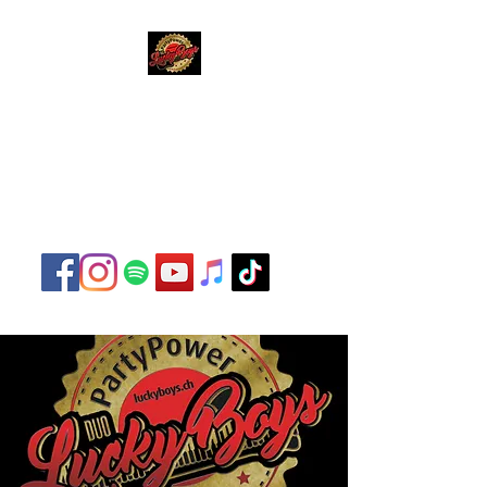
Lucky Boys
Live Musik hat noch nie
so gut geklungen