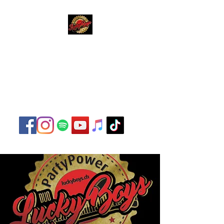
Lucky Boys
Live Musik hat noch nie
so gut geklungen