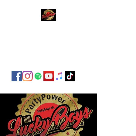
Lucky Boys
Live Musik hat noch nie
so gut geklungen