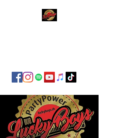
Lucky Boys
Live Musik hat noch nie
so gut geklungen