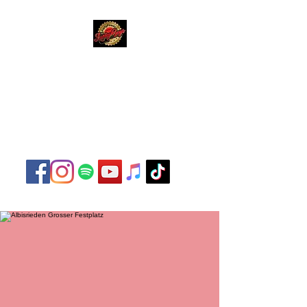
Lucky Boys
Live Musik hat noch nie
so gut geklungen