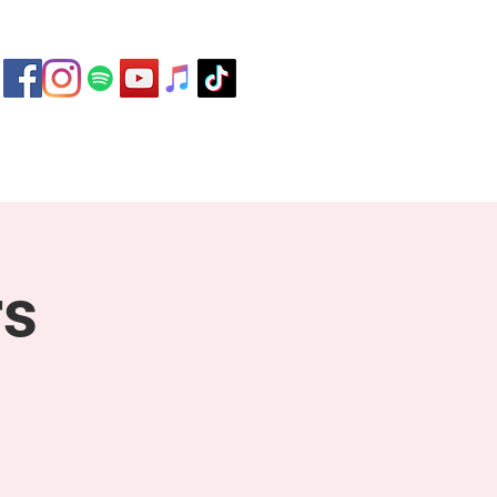
ontakt
rs