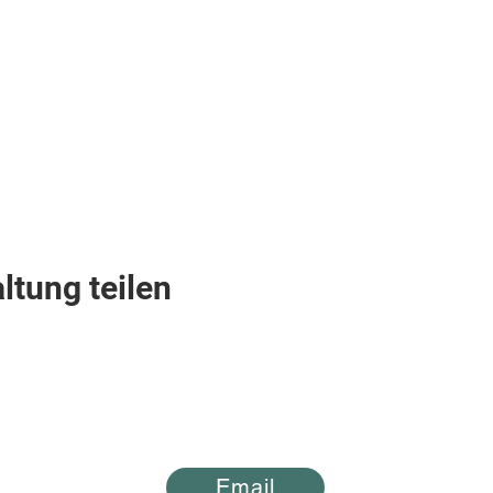
ltung teilen
Lucky Boys
Email