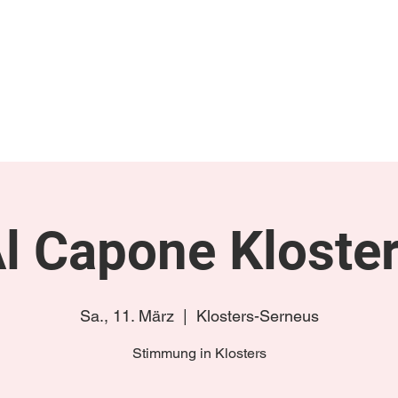
gen
Termine/Tourplan
Links
Videos & Fotos
Luckyboys Online
K
l Capone Kloste
Sa., 11. März
  |  
Klosters-Serneus
Stimmung in Klosters