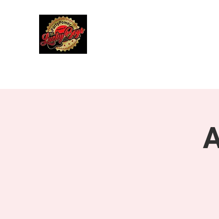
Lucky Boys
Live Musik hat noch nie so gut geklun
Start
Herbstreise 4. bis 10. Oktober 2027
Über uns
A