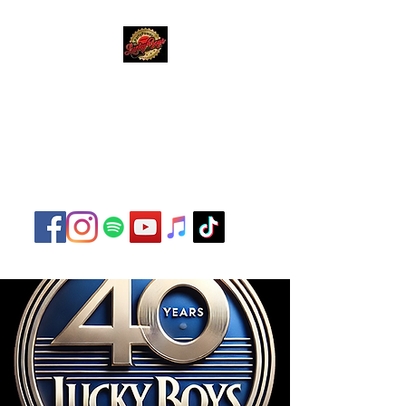
Lucky Boys
Live Musik hat noch nie
so gut geklungen